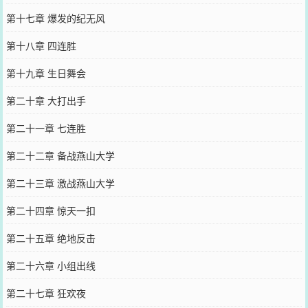
第十七章 爆发的纪无风
第十八章 四连胜
第十九章 生日舞会
第二十章 大打出手
第二十一章 七连胜
第二十二章 备战燕山大学
第二十三章 激战燕山大学
第二十四章 惊天一扣
第二十五章 绝地反击
第二十六章 小组出线
第二十七章 狂欢夜