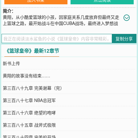
简介：
黄翔，从小酷爱篮球的小孩，因家庭关系几度放弃但最终又走
上篮球之路，最开始战斗在中国CUBA战场，最终进入梦想战
场NBA，他是世界新一代锋卫摇摆人，他也是为了朋友两肋插刀的热
血青年…………翻滚的篮球，目标直指篮筐。打破中国锋卫鸡肋常
复制分享
理，绝对精彩篮球竞技小说。鲨鱼语录：兄弟姐妹们，本书已上架，
大家多多支持，订阅后将宝贵的PK票扔给鲨鱼^_^……原名《我要飞
《篮球皇帝》最新12章节
翔》现名《篮球皇帝》
您要是觉得《
篮球皇帝
》还不错的话请不要忘记向您QQ群和微博微信
新书上传
里的朋友推荐哦！
黄翔的故事没有结束……
第三百八十九章 完美谢幕（完）
第三百八十七章 NBA总冠军
第三百八十六章 绝望的咆哮
第三百八十五章 战斧式极限
第三百八十四章 完美的开场