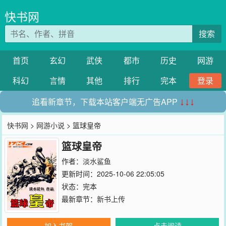
快书网
搜索
首页
玄幻
武侠
都市
历史
网游
科幻
言情
其他
排行
完本
登录
追看新章节，下载本站客户端无广告APP
↓↓↓
快书网
>
网游小说
> 篮球皇帝
篮球皇帝
作者：
淡水鲨鱼
更新时间：2025-10-06 22:05:05
状态：完本
最新章节：
新书上传
加入书架
点击阅读