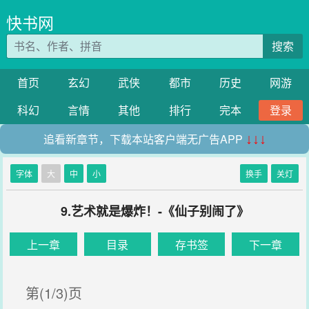
快书网
搜索
首页
玄幻
武侠
都市
历史
网游
科幻
言情
其他
排行
完本
登录
追看新章节，下载本站客户端无广告APP
↓↓↓
字体
大
中
小
换手
关灯
9.艺术就是爆炸！-《仙子别闹了》
上一章
目录
存书签
下一章
第(1/3)页