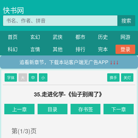
快书网
搜索
首页
玄幻
武侠
都市
历史
网游
科幻
言情
其他
排行
完本
登录
追看新章节，下载本站客户端无广告APP
↓↓↓
字体
大
中
小
换手
关灯
35.走进化学-《仙子别闹了》
上一章
目录
存书签
下一章
第(1/3)页