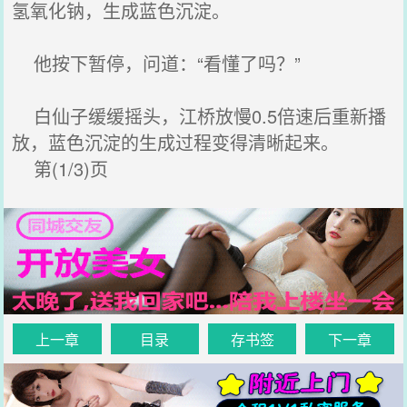
氢氧化钠，生成蓝色沉淀。
他按下暂停，问道：“看懂了吗？”
白仙子缓缓摇头，江桥放慢0.5倍速后重新播
放，蓝色沉淀的生成过程变得清晰起来。
第(1/3)页
上一章
目录
存书签
下一章