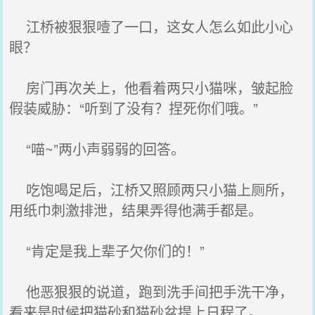
江桥被狠狠噎了一口，这女人怎么如此小心
眼？
房门再次关上，他看着两只小猫咪，皱起脸
假装威胁：“听到了没有？捏死你们哦。”
“喵~”两小声弱弱的回答。
吃饱喝足后，江桥又照顾两只小猫上厕所，
用纸巾刺激排泄，结果弄得他满手都是。
“肯定是我上辈子欠你们的！”
他恶狠狠的说道，跑到洗手间把手洗干净，
看来是时候把猫砂和猫砂盆提上日程了。