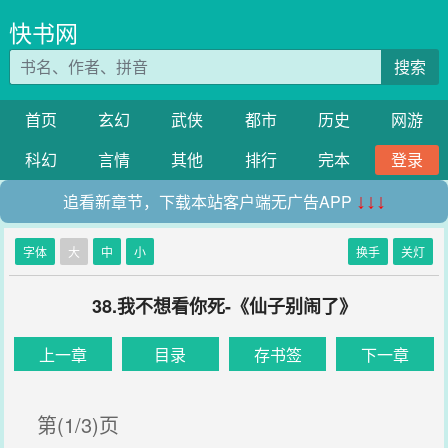
快书网
搜索
首页
玄幻
武侠
都市
历史
网游
科幻
言情
其他
排行
完本
登录
追看新章节，下载本站客户端无广告APP
↓↓↓
字体
大
中
小
换手
关灯
38.我不想看你死-《仙子别闹了》
上一章
目录
存书签
下一章
第(1/3)页