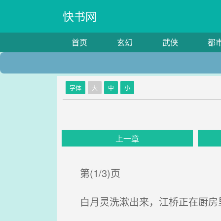
快书网
首页
玄幻
武侠
都
字体
大
中
小
上一章
第(1/3)页
白月灵洗漱出来，江桥正在厨房