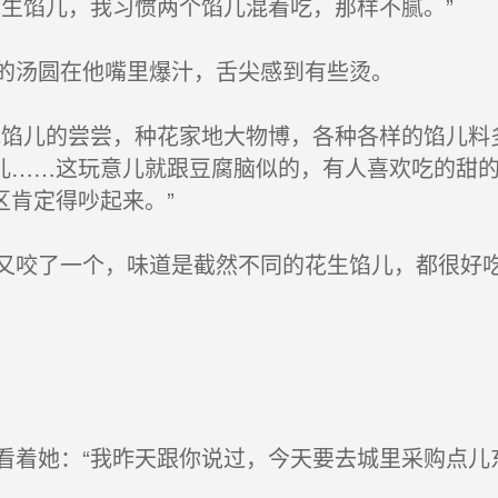
生馅儿，我习惯两个馅儿混着吃，那样不腻。”
的汤圆在他嘴里爆汁，舌尖感到有些烫。
馅儿的尝尝，种花家地大物博，各种各样的馅儿料
儿……这玩意儿就跟豆腐脑似的，有人喜欢吃的甜
区肯定得吵起来。”
咬了一个，味道是截然不同的花生馅儿，都很好
着她：“我昨天跟你说过，今天要去城里采购点儿