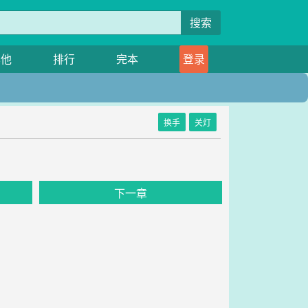
搜索
其他
排行
完本
登录
换手
关灯
下一章