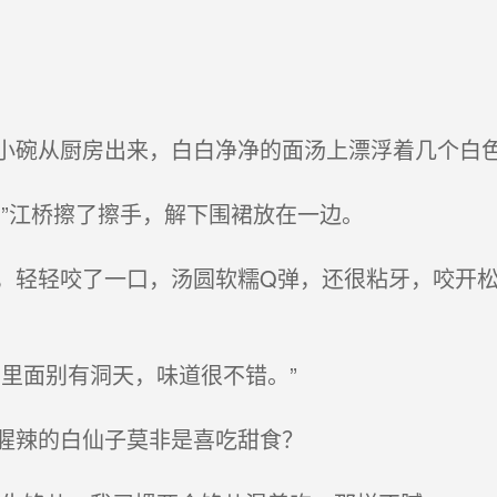
碗从厨房出来，白白净净的面汤上漂浮着几个白
”江桥擦了擦手，解下围裙放在一边。
轻轻咬了一口，汤圆软糯Q弹，还很粘牙，咬开松
里面别有洞天，味道很不错。”
腥辣的白仙子莫非是喜吃甜食？