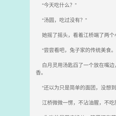
“今天吃什么？”
“汤圆，吃过没有？”
她摇了摇头，看着江桥端了两个小
“尝尝看吧，兔子家的传统美食。
白月灵用汤匙舀了一个放在嘴边，
香。
“还以为只是简单的面团，没想到
江桥微微一愣，不沾油腥，不吃