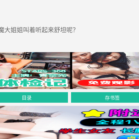
魔大姐姐叫着听起来舒坦呢？
目录
存书签