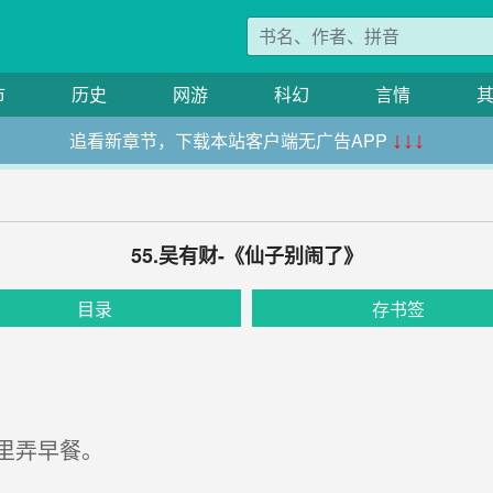
市
历史
网游
科幻
言情
追看新章节，下载本站客户端无广告APP
↓↓↓
55.吴有财-《仙子别闹了》
目录
存书签
里弄早餐。