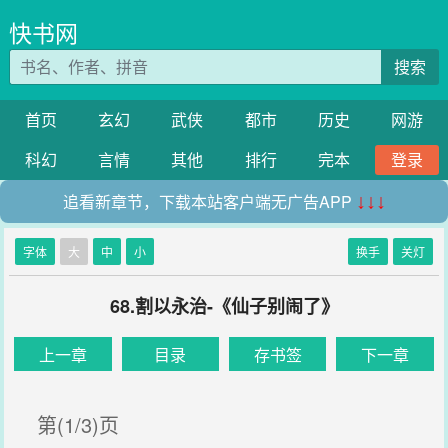
快书网
搜索
首页
玄幻
武侠
都市
历史
网游
科幻
言情
其他
排行
完本
登录
追看新章节，下载本站客户端无广告APP
↓↓↓
字体
大
中
小
换手
关灯
68.割以永治-《仙子别闹了》
上一章
目录
存书签
下一章
第(1/3)页