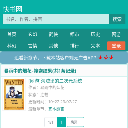
快书网
搜索
首页
玄幻
武侠
都市
历史
网游
科幻
言情
其他
排行
完本
登录
↓↓↓
追看新章节，下载本站客户端无广告APP
暴雨中的烟花-搜索结果(共1条记录)
[网游]海贼里的二次元系统
作者：
暴雨中的烟花
状态：连载
更新时间：10-27 23:07:27
最新章节：
完本感言
1/1
1